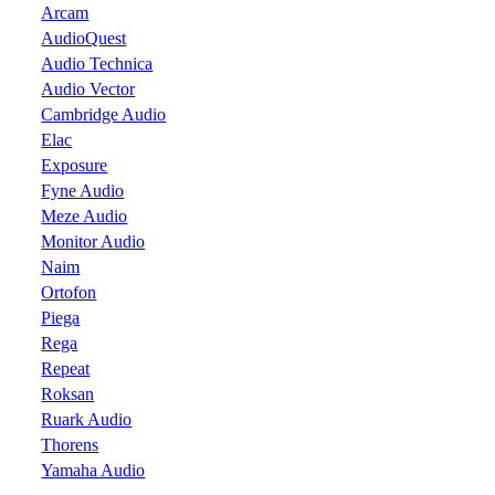
Arcam
AudioQuest
Audio Technica
Audio Vector
Cambridge Audio
Elac
Exposure
Fyne Audio
Meze Audio
Monitor Audio
Naim
Ortofon
Piega
Rega
Repeat
Roksan
Ruark Audio
Thorens
Yamaha Audio